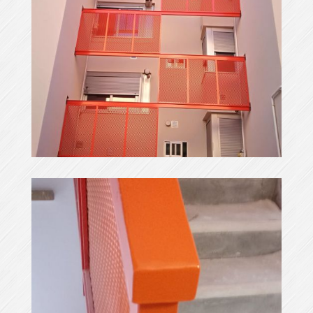
img 20211209 wa0026
Ampliar