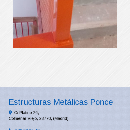
img 20190322 wa0027
Ampliar
Estructuras Metálicas Ponce
C/ Platino 26,
Colmenar Viejo
,
28770
,
(Madrid)